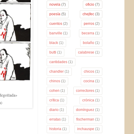
novela
(7)
oficio
(7)
poesía
(5)
chejfec
(3)
cuentos
(2)
perros
(2)
banville
(1)
becerra
(1)
black
(1)
bolaño
(1)
butti
(1)
calabrese
(1)
cantidades
(1)
chandler
(1)
chicos
(1)
chinos
(1)
cocina
(1)
cohen
(1)
correctores
(1)
 degollada»
crítica
(1)
crónica
(1)
a)
diario
(1)
domínguez
(1)
erratas
(1)
fischerman
(1)
historia
(1)
inchauspe
(1)