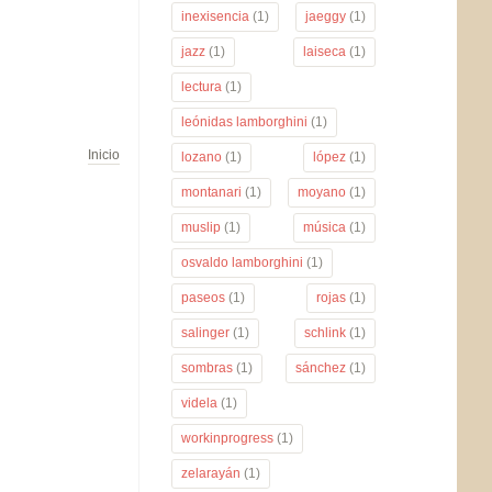
inexisencia
(1)
jaeggy
(1)
jazz
(1)
laiseca
(1)
lectura
(1)
leónidas lamborghini
(1)
Inicio
lozano
(1)
lópez
(1)
montanari
(1)
moyano
(1)
muslip
(1)
música
(1)
osvaldo lamborghini
(1)
paseos
(1)
rojas
(1)
salinger
(1)
schlink
(1)
sombras
(1)
sánchez
(1)
videla
(1)
workinprogress
(1)
zelarayán
(1)