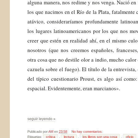
alguna manera, nos redime y nos venga. Nació en
los que nacimos en el Río de la Plata, fatalmente
atávico, consideraríamos profundamente latinoam
los lugares latinoamericanos por los que nos mo
creer que estén en realidad ahí, en el mismo cu
nosotros (que nos creemos españoles, franceses
otra cosa que no destile olor a indio, mucho calo
cazuela sobre el fuego). El título de la entrevista,
del típico cuestionario Proust, es algo así com
espacial. Evidentemente, eran marcianos».
seguir leyendo »
Publicado por
AM
en
23:58
No hay comentarios:
Etiquetas:
crítica
,
lectura
,
los libros son una cosa
,
oficio